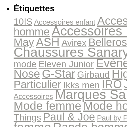
Étiquettes
Acces
10IS
Accessoires enfant
Accessoires
homme
ASH
May
Bellero
Avirex
Chaussures Sanar
Evèn
mode
Eleven Junior
Hi
Nose
G-Star
Girbaud
IRO
Particulier
Ikks men
Marques Sa
Accessoires
Mode femme
Mode h
Paul & Joe
Things
Paul by 