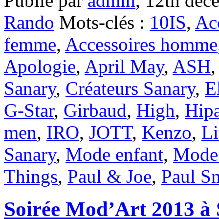
Publié par
admin
,
12th déc
Rando
Mots-clés :
10IS
,
Acc
femme
,
Accessoires homme
Apologie
,
April May
,
ASH
Sanary
,
Créateurs Sanary
,
E
G-Star
,
Girbaud
,
High
,
Hip
men
,
IRO
,
JOTT
,
Kenzo
,
Li
Sanary
,
Mode enfant
,
Mode
Things
,
Paul & Joe
,
Paul S
Soirée Mod’Art 2013 à