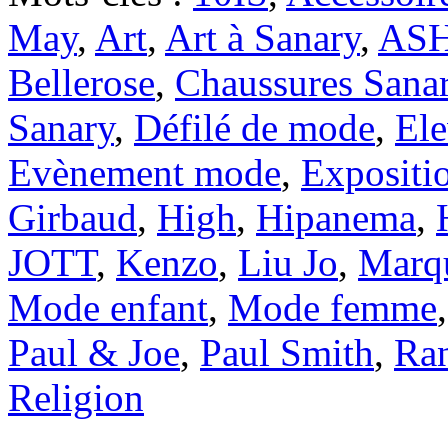
May
,
Art
,
Art à Sanary
,
AS
Bellerose
,
Chaussures Sana
Sanary
,
Défilé de mode
,
Ele
Evènement mode
,
Expositi
Girbaud
,
High
,
Hipanema
,
JOTT
,
Kenzo
,
Liu Jo
,
Marq
Mode enfant
,
Mode femme
Paul & Joe
,
Paul Smith
,
Ra
Religion