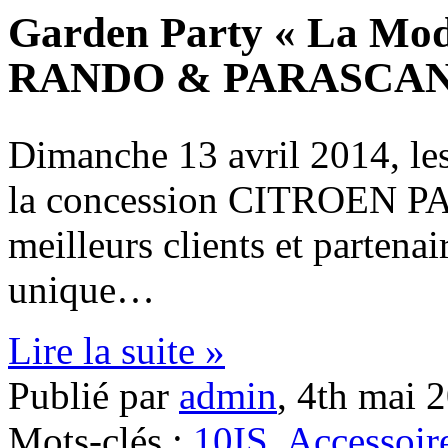
Garden Party « La Mode
RANDO & PARASCA
Dimanche 13 avril 2014, l
la concession CITROEN P
meilleurs clients et partena
unique…
Lire la suite »
Publié par
admin
,
4th mai 
Mots-clés :
10IS
,
Accessoir