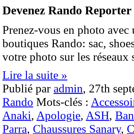
Devenez Rando Reporter 
Prenez-vous en photo avec u
boutiques Rando: sac, sho
votre photo sur les réseaux 
Lire la suite »
Publié par
admin
,
27th sep
Rando
Mots-clés :
Accessoi
Anaki
,
Apologie
,
ASH
,
Ban
Parra
,
Chaussures Sanary
,
C