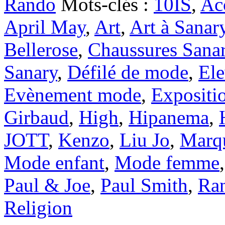
Rando
Mots-clés :
10IS
,
Ac
April May
,
Art
,
Art à Sanar
Bellerose
,
Chaussures Sana
Sanary
,
Défilé de mode
,
Ele
Evènement mode
,
Expositi
Girbaud
,
High
,
Hipanema
,
JOTT
,
Kenzo
,
Liu Jo
,
Marq
Mode enfant
,
Mode femme
Paul & Joe
,
Paul Smith
,
Ra
Religion