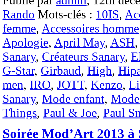
Publié par
admin
,
12th déc
Rando
Mots-clés :
10IS
,
Acc
femme
,
Accessoires homme
Apologie
,
April May
,
ASH
Sanary
,
Créateurs Sanary
,
E
G-Star
,
Girbaud
,
High
,
Hip
men
,
IRO
,
JOTT
,
Kenzo
,
Li
Sanary
,
Mode enfant
,
Mode
Things
,
Paul & Joe
,
Paul S
Soirée Mod’Art 2013 à