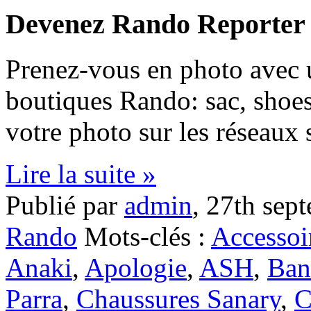
Devenez Rando Reporter 
Prenez-vous en photo avec u
boutiques Rando: sac, sho
votre photo sur les réseaux 
Lire la suite »
Publié par
admin
,
27th sep
Rando
Mots-clés :
Accessoi
Anaki
,
Apologie
,
ASH
,
Ban
Parra
,
Chaussures Sanary
,
C