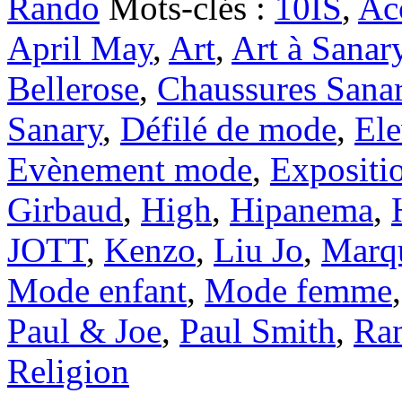
Rando
Mots-clés :
10IS
,
Ac
April May
,
Art
,
Art à Sanar
Bellerose
,
Chaussures Sana
Sanary
,
Défilé de mode
,
Ele
Evènement mode
,
Expositi
Girbaud
,
High
,
Hipanema
,
JOTT
,
Kenzo
,
Liu Jo
,
Marq
Mode enfant
,
Mode femme
Paul & Joe
,
Paul Smith
,
Ra
Religion