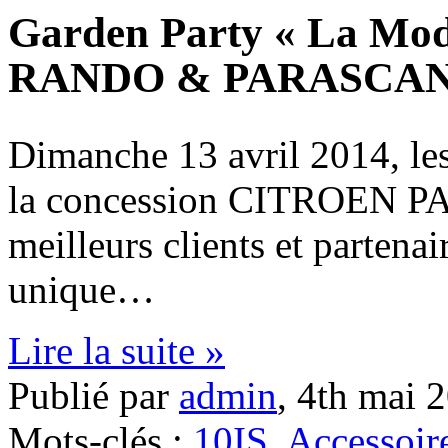
Garden Party « La Mode
RANDO & PARASCA
Dimanche 13 avril 2014, l
la concession CITROEN P
meilleurs clients et partena
unique…
Lire la suite »
Publié par
admin
,
4th mai 
Mots-clés :
10IS
,
Accessoir