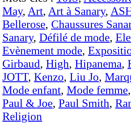
May
,
Art
,
Art à Sanary
,
AS
Bellerose
,
Chaussures Sana
Sanary
,
Défilé de mode
,
Ele
Evènement mode
,
Expositi
Girbaud
,
High
,
Hipanema
,
JOTT
,
Kenzo
,
Liu Jo
,
Marq
Mode enfant
,
Mode femme
Paul & Joe
,
Paul Smith
,
Ra
Religion