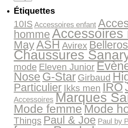
Étiquettes
Acces
10IS
Accessoires enfant
Accessoires
homme
ASH
May
Bellero
Avirex
Chaussures Sanar
Evèn
mode
Eleven Junior
Hi
Nose
G-Star
Girbaud
IRO
Particulier
Ikks men
Marques Sa
Accessoires
Mode femme
Mode h
Paul & Joe
Things
Paul by 