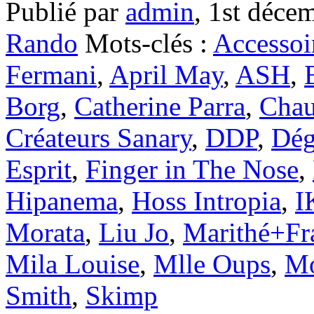
Publié par
admin
,
1st déce
Rando
Mots-clés :
Accessoi
Fermani
,
April May
,
ASH
,
Borg
,
Catherine Parra
,
Chau
Créateurs Sanary
,
DDP
,
Dég
Esprit
,
Finger in The Nose
,
Hipanema
,
Hoss Intropia
,
I
Morata
,
Liu Jo
,
Marithé+Fr
Mila Louise
,
Mlle Oups
,
Mo
Smith
,
Skimp