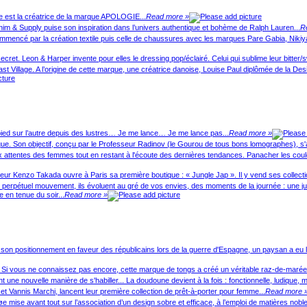
e est la créatrice de la marque APOLOGIE...
Read more »
nim & Supply puise son inspiration dans l’univers authentique et bohème de Ralph Lauren...
R
ommencé par la création textile puis celle de chaussures avec les marques Pare Gabia, Niki
secret. Leon & Harper invente pour elles le dressing pop/éclairé. Celui qui sublime leur bitter/s
East Village. A l’origine de cette marque, une créatrice danoise, Louise Paul diplômée de la 
 pied sur l’autre depuis des lustres… Je me lance… Je me lance pas...
Read more »
ue. Son objectif, conçu par le Professeur Radinov (le Gourou de tous bons lomographes), s'ad
 attentes des femmes tout en restant à l'écoute des dernières tendances. Panacher les couleurs
 Kenzo Takada ouvre à Paris sa première boutique : « Jungle Jap ». Il y vend ses collectio
rpétuel mouvement, ils évoluent au gré de vos envies, des moments de la journée : une jupe 
 en tenue du soir...
Read more »
 son positionnement en faveur des républicains lors de la guerre d'Espagne, un paysan a eu l
 Si vous ne connaissez pas encore, cette marque de tongs a créé un véritable raz-de-marée a
une nouvelle manière de s'habiller... La doudoune devient à la fois : fonctionnelle, ludique, m
t Vannis Marchi, lancent leur première collection de prêt-à-porter pour femme...
Read more 
mise avant tout sur l’association d’un design sobre et efficace, à l’emploi de matières noble