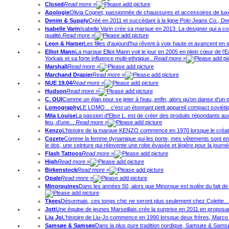
Closed
Read more »
Apologie
Olivia Cognet, passionnée de chaussures et accessoires de lux
Denim & Supply
Créé en 2011 et succédant à la ligne Polo Jeans Co., De
Isabelle Varin
Isabelle Varin crée sa marque en 2013. La designer qui a c
qualité.
Read more »
Leon & Harper
Les filles d'aujourd'hui rêvent à voix haute et avancent en 
Elliot Mann
La marque Elliot Mann voit le jour en 2005 en plein cœur de l’
Yorkais et sa forte influence multi-ethnique...
Read more »
Marshall
Read more »
Marchand Drapier
Read more »
NUE 19.04
Read more »
Hudson
Read more »
C. OUI
Comme un élan pour se jeter à l’eau, enfin, alors qu’on danse d’un
Lomography
LE LOMO... c'est un étonnant petit appareil compact soviétiq
Mila Louise
La passion d'Elise L. est de créer des produits répondants aux
lieu, d’une...
Read more »
Kenzo
L’histoire de la marque KENZO commence en 1970 lorsque le créateur
Cozete
Comme la femme dynamique qui les porte, mes vêtements sont en pe
le dos, une ceinture qui réinvente une robe évasée et légère pour la journée
Flash Tattoos
Read more »
High
Read more »
Birkenstock
Read more »
Opale
Read more »
Minorquines
Dans les années 50, alors que Minorque est isolée du fait de
Tkees
Désormais, ces tongs chic ne seront plus seulement chez Colette...
Jott
Une équipe de jeunes Marseillais crée la surprise en 2011 en proposant 
Liu Jo
L'histoire de Liu-Jo commence en 1990 lorsque deux frères, Marco e
Samsøe & Samsøe
Dans la plus pure tradition nordique, Samsøe & Samsøe 