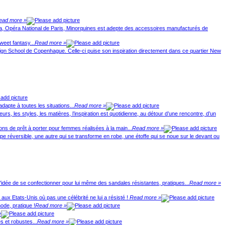
ead more »
ya, Opéra National de Paris, Minorquines est adepte des accessoires manufacturés de
weet fantasy...
Read more »
Design School de Copenhague. Celle-ci puise son inspiration directement dans ce quartier New
apte à toutes les situations...
Read more »
, les styles, les matières, l’inspiration est quotidienne, au détour d’une rencontre, d’un
ns de prêt à porter pour femmes réalisées à la main...
Read more »
réversible, une autre qui se transforme en robe, une étoffe qui se noue sur le devant ou
'idée de se confectionner pour lui même des sandales résistantes, pratiques...
Read more »
ux Etats-Unis où pas une célébrité ne lui a résisté !
Read more »
ode, pratique !
Read more »
»
s et robustes...
Read more »