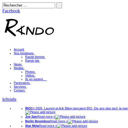
Facebook
Accueil
Nos boutiques
Rando femme
Rando lab
News
Medias
Photos
Vidéos
Ils en parlent…
Partenaires
Services
Contact
left
right
IRO
En 2005, Laurent et Arik Bitton lançaient IRO. Dix ans plus tard, la m
Joe San
Read more »
Berlin Boombox
Read more »
Star Mela
Read more »