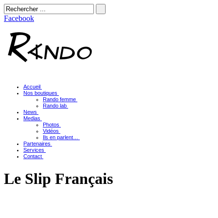
Facebook
Accueil
Nos boutiques
Rando femme
Rando lab
News
Medias
Photos
Vidéos
Ils en parlent…
Partenaires
Services
Contact
Le Slip Français