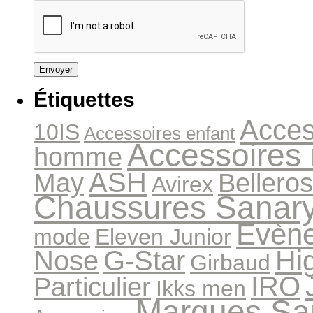
Étiquettes
Acces
10IS
Accessoires enfant
Accessoires
homme
ASH
May
Bellero
Avirex
Chaussures Sanar
Evèn
mode
Eleven Junior
Hi
Nose
G-Star
Girbaud
IRO
Particulier
Ikks men
Marques Sa