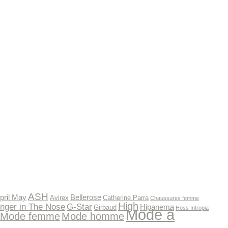
ASH
pril May
Bellerose
Avirex
Catherine Parra
Chaussures femme
High
inger in The Nose
G-Star
Hipanema
Girbaud
Hoss Intropia
Mode à
Mode femme
Mode homme