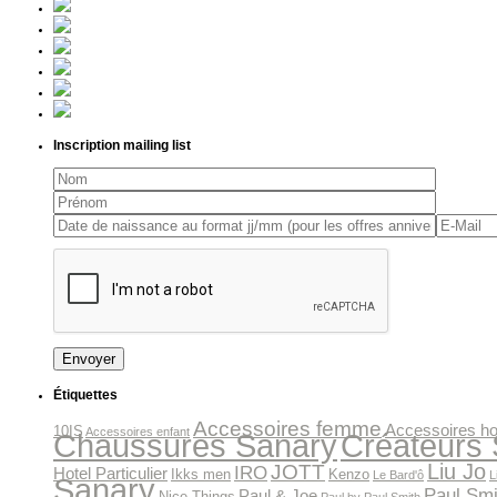
Inscription mailing list
Étiquettes
Accessoires femme
Accessoires 
10IS
Accessoires enfant
Chaussures Sanary
Créateurs
Liu Jo
JOTT
IRO
Hotel Particulier
Ikks men
Kenzo
Le Bard'ô
L
Sanary
Paul Smi
Paul & Joe
Nice Things
Paul by Paul Smith