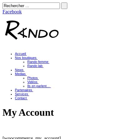
Facebook
Accueil
Nos boutiques
Rando femme
Rando lab
News
Medias
Photos
Vidéos
Ils en parlent…
Partenaires
Services
Contact
My Account
[woocommerce_my_account]