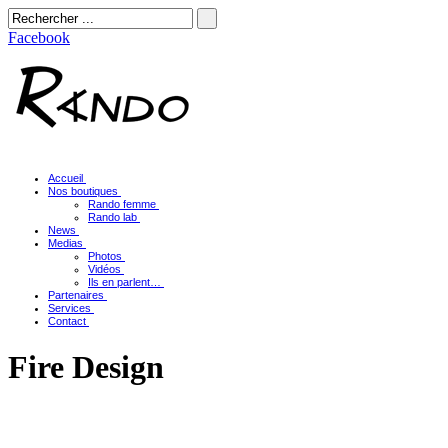
Facebook
Accueil
Nos boutiques
Rando femme
Rando lab
News
Medias
Photos
Vidéos
Ils en parlent…
Partenaires
Services
Contact
Fire Design