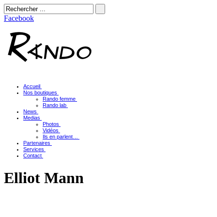
Facebook
Accueil
Nos boutiques
Rando femme
Rando lab
News
Medias
Photos
Vidéos
Ils en parlent…
Partenaires
Services
Contact
Elliot Mann