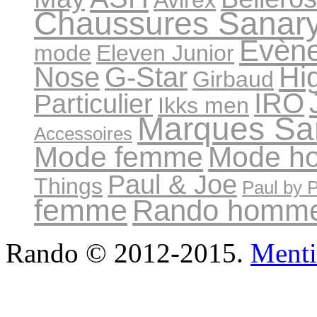
Avirex
Chaussures Sanar
Evèn
mode
Eleven Junior
Hi
Nose
G-Star
Girbaud
IRO
Particulier
Ikks men
Marques Sa
Accessoires
Mode femme
Mode h
Paul & Joe
Things
Paul by 
femme
Rando homm
Rando © 2012-2015.
Menti