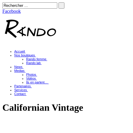
Facebook
Accueil
Nos boutiques
Rando femme
Rando lab
News
Medias
Photos
Vidéos
Ils en parlent…
Partenaires
Services
Contact
Californian Vintage