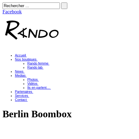
Facebook
Accueil
Nos boutiques
Rando femme
Rando lab
News
Medias
Photos
Vidéos
Ils en parlent…
Partenaires
Services
Contact
Berlin Boombox