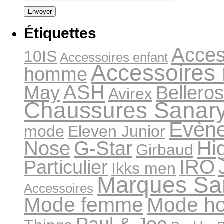
Étiquettes
Acces
10IS
Accessoires enfant
Accessoires
homme
ASH
May
Bellero
Avirex
Chaussures Sanar
Evèn
mode
Eleven Junior
Hi
Nose
G-Star
Girbaud
IRO
Particulier
Ikks men
Marques Sa
Accessoires
Mode femme
Mode h