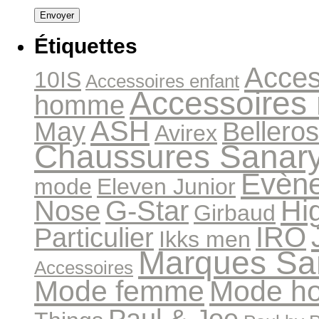
Étiquettes
Acces
10IS
Accessoires enfant
Accessoires
homme
ASH
May
Bellero
Avirex
Chaussures Sanar
Evèn
mode
Eleven Junior
Hi
Nose
G-Star
Girbaud
IRO
Particulier
Ikks men
Marques Sa
Accessoires
Mode femme
Mode h
Paul & Joe