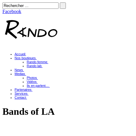
Facebook
Accueil
Nos boutiques
Rando femme
Rando lab
News
Medias
Photos
Vidéos
Ils en parlent…
Partenaires
Services
Contact
Bands of LA