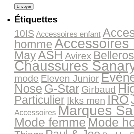
Étiquettes
Acces
10IS
Accessoires enfant
Accessoires
homme
ASH
May
Bellero
Avirex
Chaussures Sanar
Evèn
mode
Eleven Junior
Hi
Nose
G-Star
Girbaud
IRO
Particulier
Ikks men
Marques Sa
Accessoires
Mode femme
Mode h
Paul & Joe