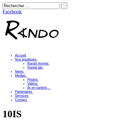
Facebook
Accueil
Nos boutiques
Rando femme
Rando lab
News
Medias
Photos
Vidéos
Ils en parlent…
Partenaires
Services
Contact
10IS